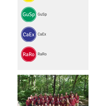
GuSp
CaEx
RaRo