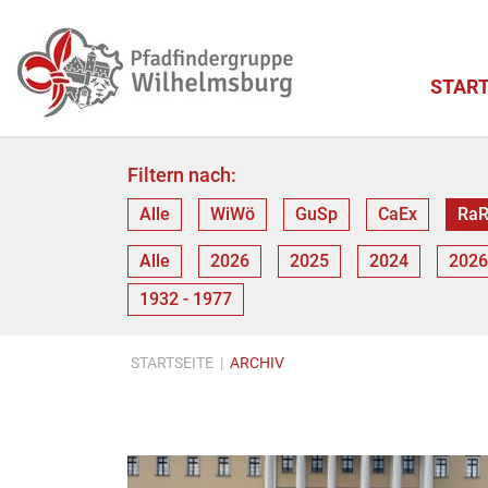
START
Filtern nach:
Alle
WiWö
GuSp
CaEx
Ra
Alle
2026
2025
2024
2026
1932 - 1977
STARTSEITE
|
ARCHIV