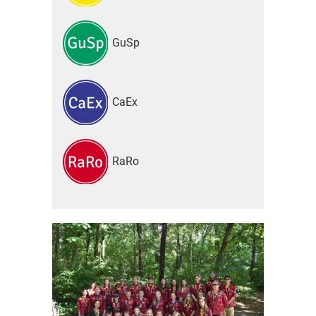
GuSp
CaEx
RaRo