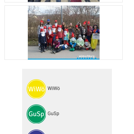
WiWö
GuSp