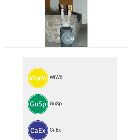
WiWö
GuSp
CaEx