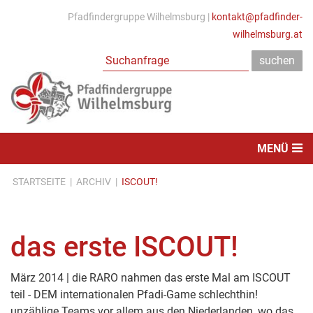
Pfadfindergruppe Wilhelmsburg |
kontakt@pfadfinder-
wilhelmsburg.at
MENÜ
STARTSEITE
|
ARCHIV
|
ISCOUT!
das erste ISCOUT!
März 2014 | die RARO nahmen das erste Mal am ISCOUT
teil - DEM internationalen Pfadi-Game schlechthin!
unzählige Teams vor allem aus den Niederlanden, wo das