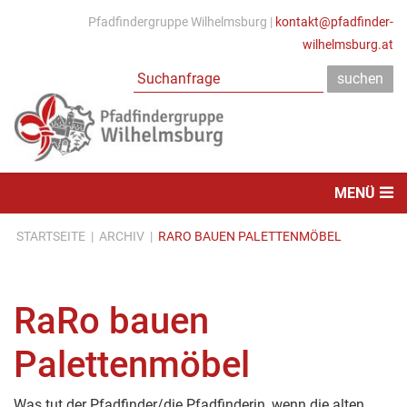
Pfadfindergruppe Wilhelmsburg |
kontakt@pfadfinder-
wilhelmsburg.at
MENÜ
STARTSEITE
|
ARCHIV
|
RARO BAUEN PALETTENMÖBEL
RaRo bauen
Palettenmöbel
Was tut der Pfadfinder/die Pfadfinderin, wenn die alten