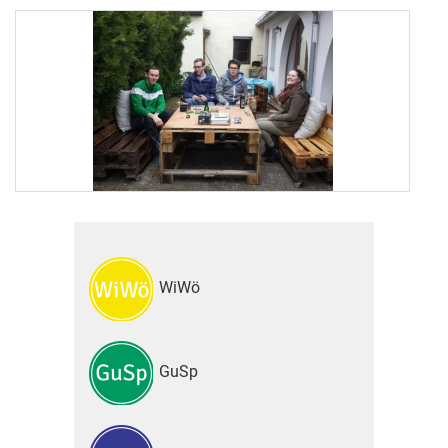
WiWö
GuSp